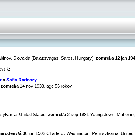
abinov, Slovakia (Balazsvagas, Saros, Hungary),
zomrel/a
‎12 jan 194
ov)
k:
r
a
Sofia Radoczy
‏.
,
zomrel/a
‎14 nov 1933‎, age 56 rokov
sylvania, United States,
zomrel/a
‎2 sep 1981 Youngstown, Mahoning,
narodený/á
‎30 jun 1902 Charleroi, Washington, Pennsylvania, United