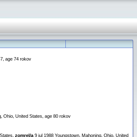
7‎, age 74 rokov
 Ohio, United States‎, age 80 rokov
 States,
zomrel/a
‎9 jul 1988 Youngstown, Mahoning, Ohio, United