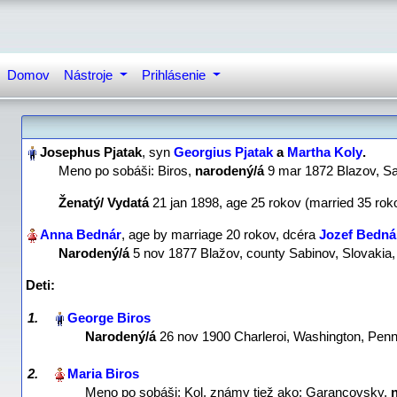
Domov
Nástroje
Prihlásenie
, syn
Georgius Pjatak
a
Martha Koly
‏.
Meno po sobáši: Biros,
narodený/á
‎9 mar 1872 Blazov, S
Ženatý/ Vydatá
‎21 jan 1898, age 25 rokov (married 35 rok
, age by marriage 20 rokov, dcéra
Jozef Bedná
Narodený/á
‎5 nov 1877 Blažov, county Sabinov, Slovakia
Deti:
1.
Narodený/á
‎26 nov 1900 Charleroi, Washington, Penn
2.
Meno po sobáši: Kol, známy tiež ako: Garancovsky,