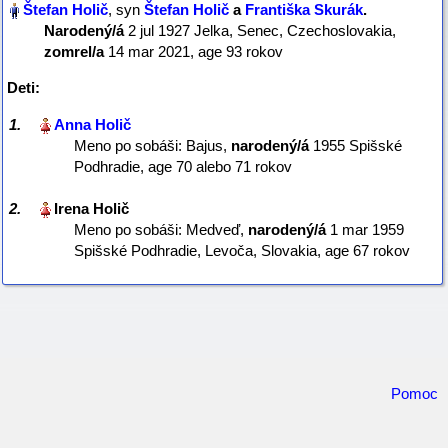
, syn
Štefan Holič
a
Františka Skurák
‏.
Narodený/á
‎2 jul 1927 Jelka, Senec, Czechoslovakia,
zomrel/a
‎14 mar 2021‎, age 93 rokov
Deti:
1.
Meno po sobáši: Bajus,
narodený/á
‎1955 Spišské
Podhradie‎, age 70 alebo 71 rokov
2.
Meno po sobáši: Medveď,
narodený/á
‎1 mar 1959
Spišské Podhradie, Levoča, Slovakia‎, age 67 rokov
Pomoc