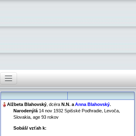
, dcéra
N.N. a
Anna Blahovský
‏.
Narodený/á
‎14 nov 1932 Spišské Podhradie, Levoča,
Slovakia‎, age 93 rokov
Sobáš/ vzťah
k: