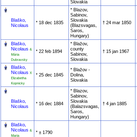
Slovakia
‎
* Blazov,
Sabinov,
Blaško,
Slovakia
* ‎18 dec 1835
† ‎24 mar 1850
Nicolaus
(Blazsvagas,
Saros,
Hungary)
‎
Blaško,
* Blažov,
Nicolaus
county
&
* ‎22 feb 1894
† ‎15 jan 1967
Sabinov,
Mária
Slovakia
Dubravsky
‎
Blaško,
* Blažov -
Nicolaus
X
* ‎25 dec 1845
Dolina,
Elizabetha
Slovakia
Kopnicky
‎
* Blazov,
Sabinov,
Blaško,
Slovakia
* ‎16 dec 1884
† ‎4 jan 1885
Nicolaus
(Balazsvagas,
Saros,
Hungary)
‎
Blaško,
Nicolaus
&
* ‎± 1790
Maria