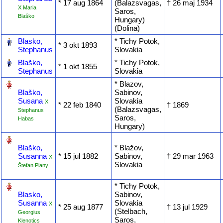
* ‎17 aug 1864
(Balazsvagas,
† ‎26 maj 1934
X Maria
Saros,
Blaško
Hungary)
(Dolina)
‎
Blasko,
* Tichy Potok,
* ‎3 okt 1893
Stephanus
Slovakia
‎
Blaško,
* Tichy Potok,
* ‎1 okt 1855
Stephanus
Slovakia
‎
* Blazov,
Blaško,
Sabinov,
Susana
Slovakia
X
* ‎22 feb 1840
† ‎1869
(Balazsvagas,
Stephanus
Saros,
Habas
Hungary)
‎
Blaško,
* Blažov,
Susanna
* ‎15 jul 1882
Sabinov,
† ‎29 mar 1963
X
Slovakia
Štefan Plany
‎
* Tichy Potok,
Blasko,
Sabinov,
Susanna
Slovakia
X
* ‎25 aug 1877
† ‎13 jul 1929
(Stelbach,
Georgius
Saros,
Klenotics