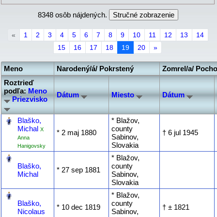
8348 osôb nájdených.
«
1
2
3
4
5
6
7
8
9
10
11
12
13
14
15
16
17
18
19
20
»
Meno
Narodený/á/ Pokrstený
Zomrel/a/ Poch
Roztrieď
podľa:
Meno
Dátum
Miesto
Dátum
Priezvisko
‎
Blaško,
* Blažov,
Michal
county
X
* ‎2 maj 1880
† ‎6 jul 1945
Sabinov,
Anna
Slovakia
Hanigovsky
‎
* Blažov,
Blaško,
county
* ‎27 sep 1881
Michal
Sabinov,
Slovakia
‎
* Blažov,
Blaško,
county
* ‎10 dec 1819
† ‎± 1821
Nicolaus
Sabinov,