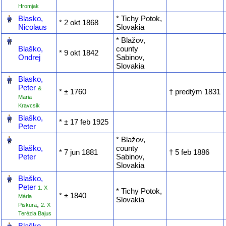
Hromjak
‎
Blasko,
* Tichy Potok,
* ‎2 okt 1868
Nicolaus
Slovakia
‎
* Blažov,
Blaško,
county
* ‎9 okt 1842
Ondrej
Sabinov,
Slovakia
‎
Blasko,
Peter
&
* ‎± 1760
† ‎predtým 1831
Maria
Kravcsik
‎
Blaško,
* ‎± 17 feb 1925
Peter
‎
* Blažov,
Blaško,
county
* ‎7 jun 1881
† ‎5 feb 1886
Peter
Sabinov,
Slovakia
‎
Blaško,
Peter
1. X
* Tichy Potok,
* ‎± 1840
Mária
Slovakia
,
Piskura
2. X
Terézia Bajus
‎
Blaško,