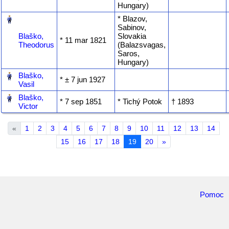
Hungary)
‎
* Blazov,
Sabinov,
Blaško,
Slovakia
* ‎11 mar 1821
Theodorus
(Balazsvagas,
Saros,
Hungary)
‎
Blaško,
* ‎± 7 jun 1927
Vasil
‎
Blaško,
* ‎7 sep 1851
* Tichý Potok
† ‎1893
Victor
«
1
2
3
4
5
6
7
8
9
10
11
12
13
14
15
16
17
18
19
20
»
Pomoc