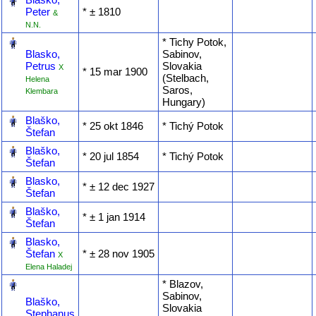
Peter
* ‎± 1810
&
N.N.
‎
* Tichy Potok,
Blasko,
Sabinov,
Petrus
Slovakia
X
* ‎15 mar 1900
(Stelbach,
Helena
Saros,
Klembara
Hungary)
‎
Blaško,
* ‎25 okt 1846
* Tichý Potok
Štefan
‎
Blaško,
* ‎20 jul 1854
* Tichý Potok
Štefan
‎
Blasko,
* ‎± 12 dec 1927
Štefan
‎
Blaško,
* ‎± 1 jan 1914
Štefan
‎
Blasko,
Štefan
* ‎± 28 nov 1905
X
Elena Haladej
‎
* Blazov,
Sabinov,
Blaško,
Slovakia
Stephanus