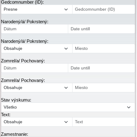
Gedcomnumber (ID):
Narodený/á/ Pokrstený:
Narodený/á/ Pokrstený:
Zomrel/a/ Pochovaný:
Zomrel/a/ Pochovaný:
Stav výskumu:
Text:
Zamestnanie: