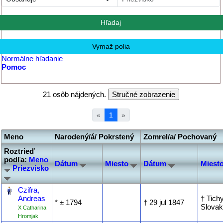
Normálne hľadanie
Pomoc
21 osôb nájdených.
«
1
»
Meno
Narodený/á/ Pokrstený
Zomrel/a/ Pochovaný
Roztrieď
podľa:
Meno
Dátum
Miesto
Dátum
Miest
Priezvisko
‎
Czifra,
Andreas
† Tich
* ‎± 1794
† ‎29 jul 1847
Slovak
X Catharina
Hromjak