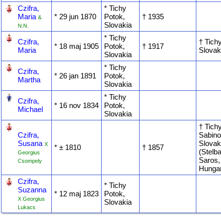
‎
Czifra,
* Tichy
Maria
* ‎29 jun 1870
Potok,
† ‎1935
&
Slovakia
N.N.
‎
* Tichy
Czifra,
† Tich
* ‎18 maj 1905
Potok,
† ‎1917
Maria
Slovak
Slovakia
‎
* Tichy
Czifra,
* ‎26 jan 1891
Potok,
Martha
Slovakia
‎
* Tichy
Czifra,
* ‎16 nov 1834
Potok,
Michael
Slovakia
‎
† Tich
Czifra,
Sabino
Susana
Slovak
X
* ‎± 1810
† ‎1857
(Stelb
Georgius
Saros,
Csompely
Hunga
‎
Czifra,
* Tichy
Suzanna
* ‎12 maj 1823
Potok,
X Georgius
Slovakia
Lukacs