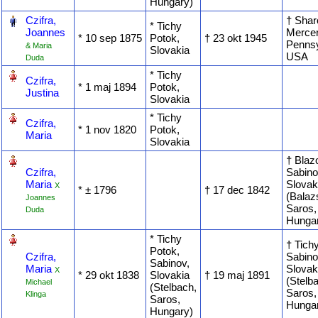
Hungary)
‎
Czifra,
† Shar
* Tichy
Joannes
Mercer
* ‎10 sep 1875
Potok,
† ‎23 okt 1945
Pennsy
& Maria
Slovakia
USA
Duda
‎
* Tichy
Czifra,
* ‎1 maj 1894
Potok,
Justina
Slovakia
‎
* Tichy
Czifra,
* ‎1 nov 1820
Potok,
Maria
Slovakia
‎
† Blaz
Czifra,
Sabino
Maria
Slovak
X
* ‎± 1796
† ‎17 dec 1842
(Balaz
Joannes
Saros,
Duda
Hunga
‎
* Tichy
† Tich
Potok,
Czifra,
Sabino
Sabinov,
Maria
Slovak
X
* ‎29 okt 1838
Slovakia
† ‎19 maj 1891
(Stelb
Michael
(Stelbach,
Saros,
Klinga
Saros,
Hunga
Hungary)