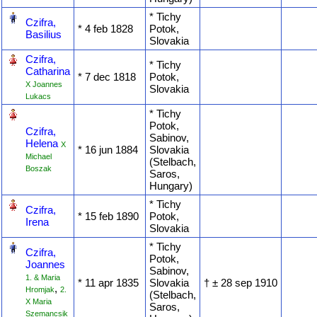
‎
* Tichy
Czifra,
* ‎4 feb 1828
Potok,
Basilius
Slovakia
‎
Czifra,
* Tichy
Catharina
* ‎7 dec 1818
Potok,
X Joannes
Slovakia
Lukacs
‎
* Tichy
Potok,
Czifra,
Sabinov,
Helena
X
* ‎16 jun 1884
Slovakia
Michael
(Stelbach,
Boszak
Saros,
Hungary)
‎
* Tichy
Czifra,
* ‎15 feb 1890
Potok,
Irena
Slovakia
‎
* Tichy
Czifra,
Potok,
Joannes
Sabinov,
1. & Maria
* ‎11 apr 1835
Slovakia
† ‎± 28 sep 1910
,
Hromjak
2.
(Stelbach,
X Maria
Saros,
Szemancsik