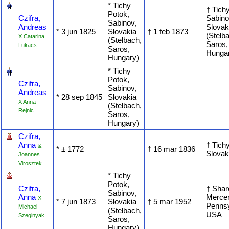
‎
* Tichy
† Tich
Potok,
Czifra,
Sabino
Sabinov,
Andreas
Slovak
* ‎3 jun 1825
Slovakia
† ‎1 feb 1873
(Stelb
X Catarina
(Stelbach,
Saros,
Lukacs
Saros,
Hunga
Hungary)
‎
* Tichy
Potok,
Czifra,
Sabinov,
Andreas
* ‎28 sep 1845
Slovakia
X Anna
(Stelbach,
Rejnic
Saros,
Hungary)
‎
Czifra,
Anna
† Tich
&
* ‎± 1772
† ‎16 mar 1836
Slovak
Joannes
Virosztek
‎
* Tichy
Potok,
Czifra,
† Shar
Sabinov,
Anna
Mercer
X
* ‎7 jun 1873
Slovakia
† ‎5 mar 1952
Pennsy
Michael
(Stelbach,
USA
Szeginyak
Saros,
Hungary)