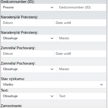
Gedcomnumber (ID):
Narodený/á/ Pokrstený:
Narodený/á/ Pokrstený:
Zomrel/a/ Pochovaný:
Zomrel/a/ Pochovaný:
Stav výskumu:
Text:
Zamestnanie: