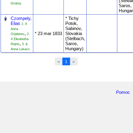
(Stelba
Drobny
Saros,
Hungar
‎
Czompely,
* Tichy
Elias
Potok,
1. X
Sabinov,
Anna
,
* ‎23 mar 1833
Slovakia
Orjabinec
2.
(Stelbach,
X Elisabetha
,
Saros,
Rejnic
3. &
Hungary)
Anna Lukacs
«
1
»
Pomoc