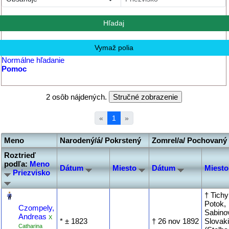
Normálne hľadanie
Pomoc
2 osôb nájdených.
«
1
»
Meno
Narodený/á/ Pokrstený
Zomrel/a/ Pochovaný
Roztrieď
podľa:
Meno
Dátum
Miesto
Dátum
Miest
Priezvisko
‎
† Tichy
Potok,
Czompely,
Sabino
Andreas
X
* ‎± 1823
† ‎26 nov 1892
Slovak
Catharina